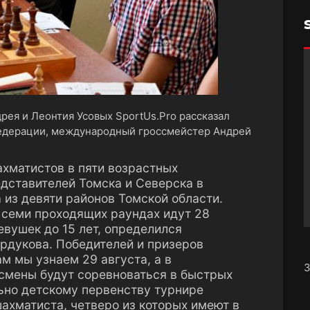
рея и Леонтия Усовых SportUs.Рro рассказал
едерации, международный гроссмейстер Андрей
хматистов в пяти возрастных
едставителей Томска и Северска в
 из девяти районов Томской области.
в семи проходящих раундах идут 28
девушек до 15 лет, определился
рдукова. Победителей и призеров
м мы узнаем 29 августа, а в
З
смены будут соревноваться в быстрых
ьно детскому первенству турнире
ахматиста, четверо из которых имеют в