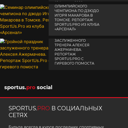
СЕМИНАР
19 февраля 2026
ОЛИМПИЙСКОГО
ЧЕМПИОНА ПО ДЗЮДО
ИГОРЯ МАКАРОВА В
ТОМСКЕ. РЕПОРТАЖ
SPORTUS.PRO ИЗ КЛУБА
«АРСЕНАЛ»
ТРОЙНОЙ ПРАЗДНИК
14 апреля 2025
ЗАСЛУЖЕННОГО
ТРЕНЕРА АЛЕКСЕЯ
АЖЕРМАЧЕВА.
РЕПОРТАЖ
SPORTUS.PRO С
ГИРЕВОГО ПОМОСТА
10 октября 2025
sportus.
pro
social
SPORTUS.
PRO
В СОЦИАЛЬНЫХ
СЕТЯХ
Будьте всегда в курсе последних спортивных