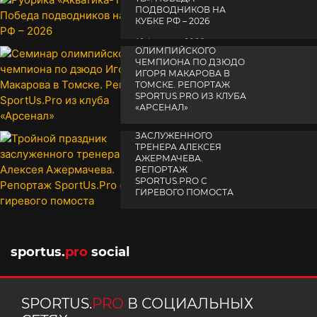
ПОДВОДНИКОВ НА
КУБКЕ РФ – 2026
СЕМИНАР
19 февраля 2026
ОЛИМПИЙСКОГО
ЧЕМПИОНА ПО ДЗЮДО
ИГОРЯ МАКАРОВА В
ТОМСКЕ. РЕПОРТАЖ
SPORTUS.PRO ИЗ КЛУБА
«АРСЕНАЛ»
ТРОЙНОЙ ПРАЗДНИК
14 апреля 2025
ЗАСЛУЖЕННОГО
ТРЕНЕРА АЛЕКСЕЯ
АЖЕРМАЧЕВА.
РЕПОРТАЖ
SPORTUS.PRO С
ГИРЕВОГО ПОМОСТА
10 октября 2025
sportus.
pro
social
SPORTUS.
PRO
В СОЦИАЛЬНЫХ